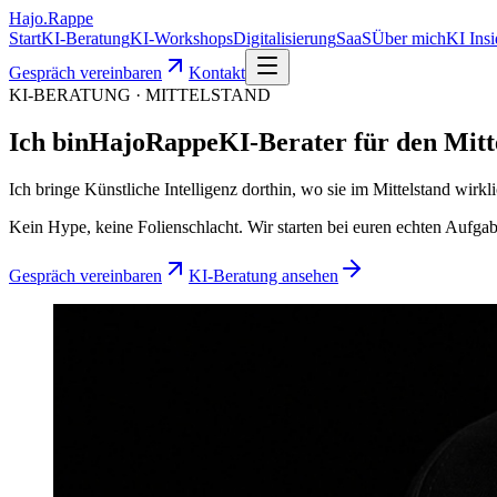
Hajo
.
Rappe
Start
KI-Beratung
KI-Workshops
Digitalisierung
SaaS
Über mich
KI Insi
Gespräch vereinbaren
Kontakt
KI-BERATUNG · MITTELSTAND
Ich bin
Hajo
Rappe
KI-Berater für den Mitt
Ich bringe Künstliche Intelligenz dorthin, wo sie im Mittelstand wir
Kein Hype, keine Folienschlacht. Wir starten bei euren echten Aufga
Gespräch vereinbaren
KI-Beratung ansehen