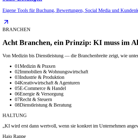
Eigene Tools für Buchung, Bewertungen, Social Media und Kundenk
BRANCHEN
Acht Branchen, ein Prinzip: KI muss im Al
Von Medizin bis Dienstleistung — die Branchenbreite zeigt, wie unte
01
Medizin & Praxen
02
Immobilien & Wohnungswirtschaft
03
Industrie & Produktion
04
Kreativwirtschaft & Agenturen
05
E-Commerce & Handel
06
Energie & Versorgung
07
Recht & Steuern
08
Dienstleistung & Beratung
HALTUNG
„KI wird erst dann wertvoll, wenn sie konkret im Unternehmen angewe
Hajo Rappe